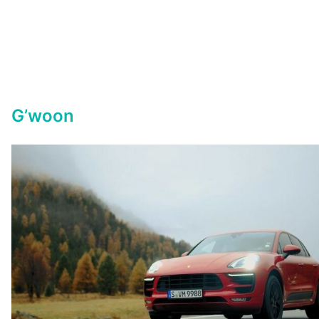
G’woon