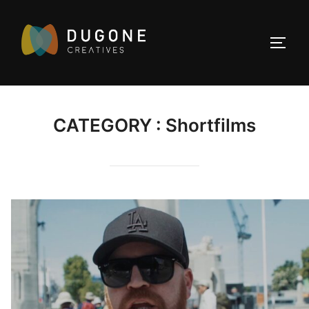
Aller
au
PERMU
contenu
CATEGORY :
Shortfilms